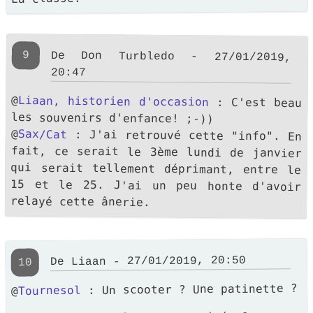
9
De Don Turbledo - 27/01/2019,
20:47
@
Liaan, historien d'occasion
: C'est beau
les souvenirs d'enfance! ;-))
@
Sax/Cat
: J'ai retrouvé cette "info". En
fait, ce serait le 3ème lundi de janvier
qui serait tellement déprimant, entre le
15 et le 25. J'ai un peu honte d'avoir
relayé cette ânerie.
De Liaan - 27/01/2019, 20:50
10
: Un scooter ? Une patinette ?
Tournesol
@