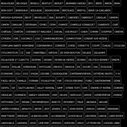
Beaujolais
Belgique
Benelli
Bentley
Berliet
Bernard Cazeau
BFG
bière
Biron
BMW
bon goût
Bordeaux
Boulazac
Bourgogne
bricolage
Bristol
Brive-la-Gaillarde
Brough-Superior
bruit
Bruxelles
BSA
Bugatti
Cabossés
cabriolet
Cadillac
camion
Canon
canular
Caterham
CEMEC
Cern
Changé
Chapelle-Gonaguet
Charente
chat
château
chaton
Chenard et Walcker
cheval
Chevrolet
chien
Chimay
chopper
cinéma
Citroën
CMR
cocorico
Coly
communications
competition
Condat-sur-Vézère
Conflans-sainte-Honorine
coronavirus
Corrèze
Corse
Corvette
coupé
Cublac
cyclecar
cyclomoteur
CZ
Daf
darktable
Datsun
de Dion-Bouton
Delage
Delahaye
Delaugère et Clayette
Despine
dessin
dessin de merde
dessins
Deutsch-Bonnet
Dnepr
Dodge
Dollar
Dordogne
dotclear
Dresch
drogue
DS
Ducati
eau
écologie
économie
Egli
Ego
engin
Escoire
escroquerie
expérimentation
extrême droite
F-N
Facel-Vega
famille
Ferrari
feuilleton
FIAT
focus stacking
Ford
Gastronomie
génie
gentil
gif
Gilets jaunes
Gillet Herstal
GIMP
Gitane Testi
GMC
Gnome et Rhône
Gordini
Groléjac
Guinness
Harley-Davidson
HDR
Helios
Hercules
Hergé
homéopathie
Honda
Hotchkiss
HY
Indian
informatique
insecte
Internet
Italie
Jaenada
Jaguar
jamón fumada
Japauto
Japon
Jeep
Jensen
jeu
John Deere
Jonghi
kawaii
Kawasaki
Kraftwerk
Kreidler
la Bachellerie
la Cassagne
La Rochelle
Lagonda
Lancia
Land Rover
Lanouaille
Laverda
Leica
Limeyrat
Limoges
Limousin
Linux
Littérature
logiciel libre