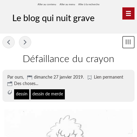
Aller au contenu
Aller au menu
Aller à la recherche
Nav
Le blog qui nuit grave
-
Sh
me
Défaillance du crayon
Par ours,
dimanche 27 janvier 2019
.
Lien permanent
Des choses...
dessin
dessin de merde