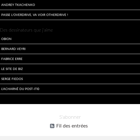
Andrey Tkachenko
Passe l'overdrive, va voir otherdrive !
Des dessinateurs que j'aime
Obion
Bernard Veyri
Fabrice Erre
Le site de Biz
Serge Fiedos
L'acharné du Post-It©
Informations
S'abonner
Fil des entrées