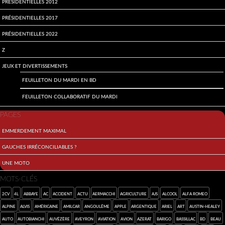
Présidentielles 2012
Présidentielles 2017
Présidentielles 2022
Z
Jeux et divertissements
Feuilleton du mardi en BD
Feuilleton collaboratif du mardi
PAGES
Emmerdement maximal
Gauches irréconciliables ?
Une moto
MOTS-CLÉS
2cv
4L
abbaye
AC
accident
Actu
Aermacchi
agriculture
AJS
alcool
Alfa Romeo
Alpine
Alvis
américaine
Amilcar
Angoulême
Apple
argentique
Ariel
art
Austin-Healey
auto
Autobianchi
Auvézère
Aveyron
aviation
avion
Azerat
Barigo
Bassillac
BD
beau