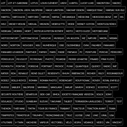
Lot
Lot-et-Garonne
Lotus
Louis Clément
LREM
Lubitel
Lucky Luke
Macintosh
macro
Macron
Macron, LREM, saloperie
Magic Lantern
Magnat Debon
Marqueyssac
Marsac-sur-Isle
Martel
Matchless
Matford
Mathis
Matra
mécanique
médecine
Mercedes-Benz
MF
MG
MGC
Mickey Mouse
Midual
mignon
Mobylette
mode
Monet-Goyon
montgolfières
Morgan
Morris
mort
moteur à piston rotatif
moto
Moto Guzzi
Motobécane
Motoconfort
Motosacoche
mouche
musique
MV Agusta
MZ
nature
Nikon
Nissan
Nord
Norton
Nougier
NSU
numérique
Oise
Oldsmobile
ovni
Palmier
Panhard
Panhard Levassor
Panther
papier
Paris
passé
paysage
PC
Peinture
Perche
Périgord
Périgueux
Peugeot
Peyrignac
photo
Picardie
Pierre Lemaitre
pinard
Pink Floyd
Plymouth
Pontiac
Porsche
portrait
provoc
punk
quantique
Quercy
radio
rat
Ratier
RDA
Renault
René Gillet
Residents
rhum
ribéracois
Richier
Riley
Rocamadour
Rodez
Rolls-Royce
roman
roman photo
Rosengart
Rouffignac
Rover
Royal Enfield
Rudge
Sablier
saloperie
Samyang
Sanglas®
Sarlat
SAVIEM
science
scooter
Scott
sécurité routière
sénateur
side-car
SIMCA
Société Française Vierzon
Solex
SONY
Soulages
studio
Sunbeam
Suzuki
Takumar
Talbot
Terrasson-Lavilledieu
Terrot
test
Thenon
Thiéfaine
Tintin
Tour de France
Trabant
tracteur
Traction Avant
Train
trappistes
Trimoteur
Triumph
tronçonneuse
truc
Ulysse
une
Unic
Ural
USA
utilitaire
V-Twin
vacherie
vapeur
vectoriel
Vélo
Vespa
vidange
vidéo
vin
Vincent