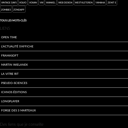
Vintage Days
Volvo
Voxan
VW
wankel
web design
Westvleteren
Yamaha
Zenit E
zombies
Zündapp
Tous les mots-clés
Menu
LIENS
extra
Open Time
L'actualité s'affiche
Framasoft
Martin Wielanek
La Vitre Rit
Pseudo-sciences
Ichnos Éditions
LongPlayer
Forge des 3 Marteaux
Des liens que je conseille