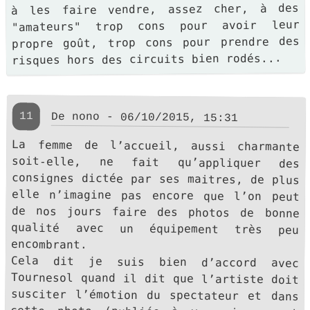
à les faire vendre, assez cher, à des
"amateurs" trop cons pour avoir leur
propre goût, trop cons pour prendre des
risques hors des circuits bien rodés...
11
De nono - 06/10/2015, 15:31
La femme de l’accueil, aussi charmante
soit-elle, ne fait qu’appliquer des
consignes dictée par ses maitres, de plus
elle n’imagine pas encore que l’on peut
de nos jours faire des photos de bonne
qualité avec un équipement très peu
encombrant.
Cela dit je suis bien d’accord avec
Tournesol quand il dit que l’artiste doit
susciter l’émotion du spectateur et dans
cette photo (publiée à vos risques et
périls), je n’éprouve pas grand-chose