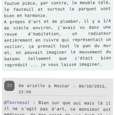
foutue pièce, par contre, le meuble télé,
le fauteuil et surtout le parquet sont
bien en harmonie.
A propos d'art et de plombar, il y a 1/4
de siècle environ, j'avais vu dans une
revue d'habitation, un radiateur
entièrement en cuivre qui représentait un
voilier, ça prenait tout le pan du mur
et, on pouvait imaginer le mouvement du
bateau tellement que c'était bien
reproduit ... je vous laisse imaginer.
23
De arielle à Mostar - 06/10/2015,
22:56
@
Tournesol
: Bien sur que oui mais là il
il ne s'agit pas d'art, ce monsieur est
médiocre, de mon point de vue dont il se