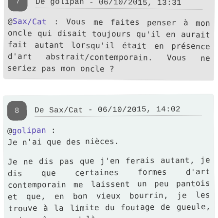
7
De golipan - 06/10/2015, 13:31
@
Sax/Cat
: Vous me faites penser à mon
oncle qui disait toujours qu'il en aurait
fait autant lorsqu'il était en présence
d'art abstrait/contemporain. Vous ne
seriez pas mon oncle ?
- 06/10/2015, 14:02
Sax/Cat
De
8
:
golipan
@
Je n'ai que des nièces.
Je ne dis pas que j'en ferais autant, je
dis que certaines formes d'art
contemporain me laissent un peu pantois
et que, en bon vieux bourrin, je les
trouve à la limite du foutage de gueule,