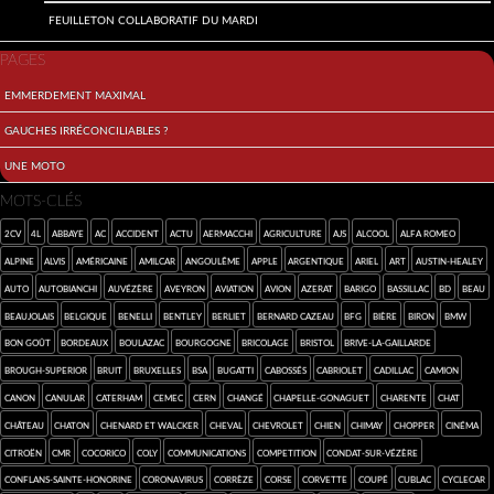
Feuilleton collaboratif du mardi
PAGES
Emmerdement maximal
Gauches irréconciliables ?
Une moto
MOTS-CLÉS
2cv
4L
abbaye
AC
accident
Actu
Aermacchi
agriculture
AJS
alcool
Alfa Romeo
Alpine
Alvis
américaine
Amilcar
Angoulême
Apple
argentique
Ariel
art
Austin-Healey
auto
Autobianchi
Auvézère
Aveyron
aviation
avion
Azerat
Barigo
Bassillac
BD
beau
Beaujolais
Belgique
Benelli
Bentley
Berliet
Bernard Cazeau
BFG
bière
Biron
BMW
bon goût
Bordeaux
Boulazac
Bourgogne
bricolage
Bristol
Brive-la-Gaillarde
Brough-Superior
bruit
Bruxelles
BSA
Bugatti
Cabossés
cabriolet
Cadillac
camion
Canon
canular
Caterham
CEMEC
Cern
Changé
Chapelle-Gonaguet
Charente
chat
château
chaton
Chenard et Walcker
cheval
Chevrolet
chien
Chimay
chopper
cinéma
Citroën
CMR
cocorico
Coly
communications
competition
Condat-sur-Vézère
Conflans-sainte-Honorine
coronavirus
Corrèze
Corse
Corvette
coupé
Cublac
cyclecar