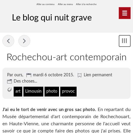
Aller au contenu
Aller au menu
Aller à la recherche
Nav
Le blog qui nuit grave
-
Sh
me
Rochechou-art contemporain
Par ours,
mardi 6 octobre 2015
.
Lien permanent
Des choses...
art
Limousin
photo
provoc
En repartant du
J'ai eu le tort de venir avec un gros sac photo.
Musée départemental d'art contemporain de Rochechouart,
en Haute-Vienne, une charmante personne de l'accueil veut
savoir ce que je compte faire des photos que j'ai prises. Elle