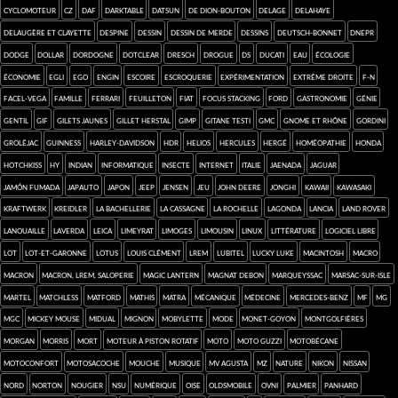
cyclomoteur
CZ
Daf
darktable
Datsun
de Dion-Bouton
Delage
Delahaye
Delaugère et Clayette
Despine
dessin
dessin de merde
dessins
Deutsch-Bonnet
Dnepr
Dodge
Dollar
Dordogne
dotclear
Dresch
drogue
DS
Ducati
eau
écologie
économie
Egli
Ego
engin
Escoire
escroquerie
expérimentation
extrême droite
F-N
Facel-Vega
famille
Ferrari
feuilleton
FIAT
focus stacking
Ford
Gastronomie
génie
gentil
gif
Gilets jaunes
Gillet Herstal
GIMP
Gitane Testi
GMC
Gnome et Rhône
Gordini
Groléjac
Guinness
Harley-Davidson
HDR
Helios
Hercules
Hergé
homéopathie
Honda
Hotchkiss
HY
Indian
informatique
insecte
Internet
Italie
Jaenada
Jaguar
jamón fumada
Japauto
Japon
Jeep
Jensen
jeu
John Deere
Jonghi
kawaii
Kawasaki
Kraftwerk
Kreidler
la Bachellerie
la Cassagne
La Rochelle
Lagonda
Lancia
Land Rover
Lanouaille
Laverda
Leica
Limeyrat
Limoges
Limousin
Linux
Littérature
logiciel libre
Lot
Lot-et-Garonne
Lotus
Louis Clément
LREM
Lubitel
Lucky Luke
Macintosh
macro
Macron
Macron, LREM, saloperie
Magic Lantern
Magnat Debon
Marqueyssac
Marsac-sur-Isle
Martel
Matchless
Matford
Mathis
Matra
mécanique
médecine
Mercedes-Benz
MF
MG
MGC
Mickey Mouse
Midual
mignon
Mobylette
mode
Monet-Goyon
montgolfières
Morgan
Morris
mort
moteur à piston rotatif
moto
Moto Guzzi
Motobécane
Motoconfort
Motosacoche
mouche
musique
MV Agusta
MZ
nature
Nikon
Nissan
Nord
Norton
Nougier
NSU
numérique
Oise
Oldsmobile
ovni
Palmier
Panhard