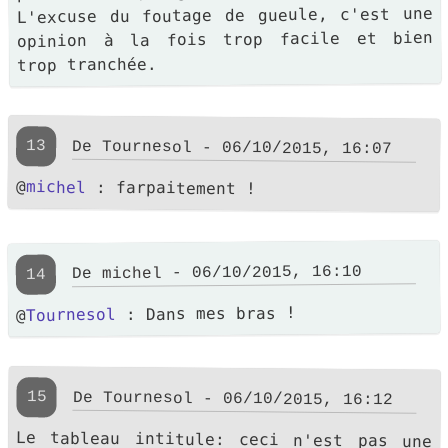
L'excuse du foutage de gueule, c'est une
opinion à la fois trop facile et bien
trop tranchée.
13
De Tournesol - 06/10/2015, 16:07
@
michel
: farpaitement !
- 06/10/2015, 16:10
michel
De
14
: Dans mes bras !
Tournesol
@
15
De Tournesol - 06/10/2015, 16:12
Le tableau intitule: ceci n'est pas une
pipe ,de Magritte,rappelle bien que
l'image de l'objet n'est pas l'objet.Mais
une belle photo d'un objet quelconque