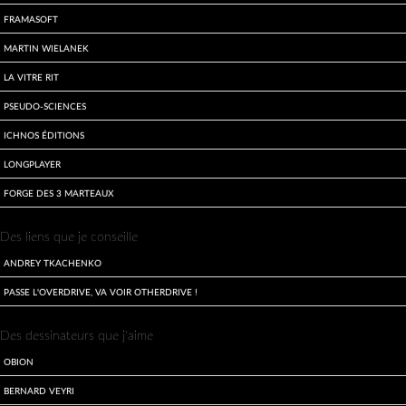
Framasoft
Martin Wielanek
La Vitre Rit
Pseudo-sciences
Ichnos Éditions
LongPlayer
Forge des 3 Marteaux
Des liens que je conseille
Andrey Tkachenko
Passe l'overdrive, va voir otherdrive !
Des dessinateurs que j'aime
Obion
Bernard Veyri