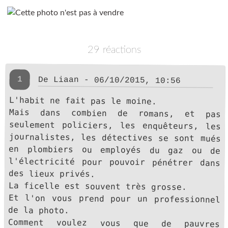
29 réactions
1
De Liaan - 06/10/2015, 10:56
L'habit ne fait pas le moine.
Mais dans combien de romans, et pas
seulement policiers, les enquêteurs, les
journalistes, les détectives se sont mués
en plombiers ou employés du gaz ou de
l'électricité pour pouvoir pénétrer dans
des lieux privés.
La ficelle est souvent très grosse.
Et l'on vous prend pour un professionnel
de la photo.
Comment voulez vous que de pauvres
vieilles dames seules ne puissent se
faire escroquées par de faux policiers ou