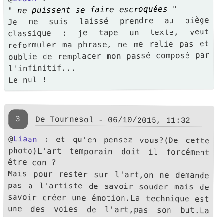
"
ne puissent se faire escroquées
"
Je me suis laissé prendre au piège
classique : je tape un texte, veut
reformuler ma phrase, ne me relie pas et
oublie de remplacer mon passé composé par
l'infinitif...
Le nul !
3
De Tournesol - 06/10/2015, 11:32
@
Liaan
: et qu'en pensez vous?(De cette
photo)L'art temporain doit il forcément
être con ?
Mais pour rester sur l'art,on ne demande
pas a l'artiste de savoir souder mais de
savoir créer une émotion.La technique est
une des voies de l'art,pas son but.La
question est:oui mais quand c'est
fonctionnel ET beau c'est de l'art?je
sais pas et vous? Sensibles à une belle