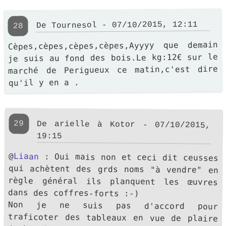
De Tournesol - 07/10/2015, 12:11
28
Cèpes,cèpes,cèpes,cèpes,Ayyyy que demain
je suis au fond des bois.Le kg:12€ sur le
marché de Perigueux ce matin,c'est dire
qu'il y en a .
29
De arielle à Kotor - 07/10/2015,
19:15
@
Liaan
: Oui mais non et ceci dit ceusses
qui achètent des grds noms "à vendre" en
règle général ils planquent les œuvres
dans des coffres-forts :-)
Non je ne suis pas d'accord pour
traficoter des tableaux en vue de plaire
( de plus c'est loupé, il ne vend pas
mieux). Tout comme ça me gave que l'on
fasse des films trucmuche 1 puis 2 etc...
Tout comme redessiner les héros de Bd
dont les auteurs sont morts etc... C'est
bassement mercantile... Le pastiche là