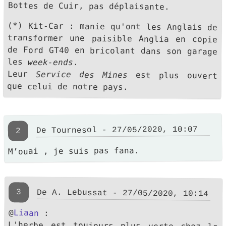
Bottes de Cuir, pas déplaisante.
(*) Kit-Car : manie qu'ont les Anglais de
transformer une paisible Anglia en copie
de Ford GT40 en bricolant dans son garage
les
week-ends
.
Leur
Service des Mines
est plus ouvert
que celui de notre pays.
De Tournesol - 27/05/2020, 10:07
2
M’ouai , je suis pas fana.
3
De A. Lebussat - 27/05/2020, 10:14
@
Liaan
:
L'herbe est toujours plus verte chez le