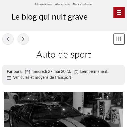
Aller au contenu
Aller au menu
Aller à la recherche
Nav
Le blog qui nuit grave
-
Sh
me
Auto de sport
Par ours,
mercredi 27 mai 2020
.
Lien permanent
Véhicules et moyens de transport