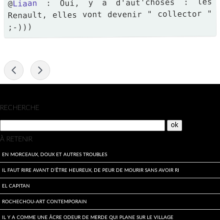
: Oui, y a d'aut'choses : les
Liaan
@
Renault, elles vont devenir " collector "
;-)))
-
Menu
RECHERCHE
À RETENIR
En morceaux, doux et autres troubles
Il faut rire avant d’être heureux, de peur de mourir sans avoir ri
El Capitan
Rochechou-art contemporain
Il y a comme une âcre odeur de merde qui plane sur le village