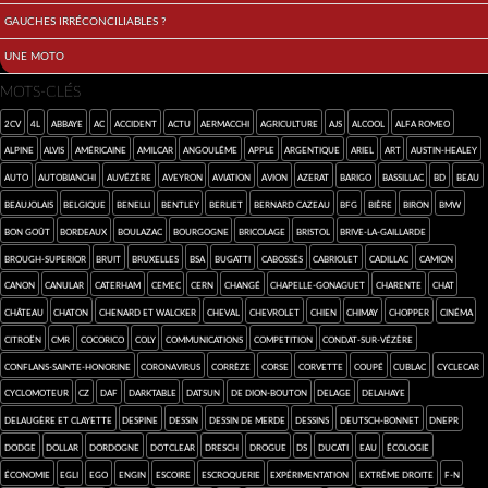
Gauches irréconciliables ?
Une moto
MOTS-CLÉS
2cv
4L
abbaye
AC
accident
Actu
Aermacchi
agriculture
AJS
alcool
Alfa Romeo
Alpine
Alvis
américaine
Amilcar
Angoulême
Apple
argentique
Ariel
art
Austin-Healey
auto
Autobianchi
Auvézère
Aveyron
aviation
avion
Azerat
Barigo
Bassillac
BD
beau
Beaujolais
Belgique
Benelli
Bentley
Berliet
Bernard Cazeau
BFG
bière
Biron
BMW
bon goût
Bordeaux
Boulazac
Bourgogne
bricolage
Bristol
Brive-la-Gaillarde
Brough-Superior
bruit
Bruxelles
BSA
Bugatti
Cabossés
cabriolet
Cadillac
camion
Canon
canular
Caterham
CEMEC
Cern
Changé
Chapelle-Gonaguet
Charente
chat
château
chaton
Chenard et Walcker
cheval
Chevrolet
chien
Chimay
chopper
cinéma
Citroën
CMR
cocorico
Coly
communications
competition
Condat-sur-Vézère
Conflans-sainte-Honorine
coronavirus
Corrèze
Corse
Corvette
coupé
Cublac
cyclecar
cyclomoteur
CZ
Daf
darktable
Datsun
de Dion-Bouton
Delage
Delahaye
Delaugère et Clayette
Despine
dessin
dessin de merde
dessins
Deutsch-Bonnet
Dnepr
Dodge
Dollar
Dordogne
dotclear
Dresch
drogue
DS
Ducati
eau
écologie
économie
Egli
Ego
engin
Escoire
escroquerie
expérimentation
extrême droite
F-N