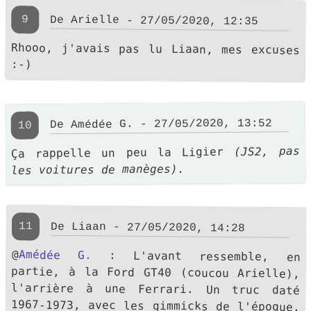
9
De Arielle - 27/05/2020, 12:35
Rhooo, j'avais pas lu Liaan, mes excuses
:-)
De Amédée G. - 27/05/2020, 13:52
10
(JS2, pas
Ça rappelle un peu la Ligier
les voitures de manèges).
11
De Liaan - 27/05/2020, 14:28
@
Amédée G.
: L'avant ressemble, en
partie, à la Ford GT40 (coucou Arielle),
l'arrière à une Ferrari. Un truc daté
1967-1973, avec les gimmicks de l'époque.