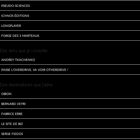
Pseudo-sciences
Ichnos Éditions
LongPlayer
Forge des 3 Marteaux
Des liens que je conseille
Andrey Tkachenko
Passe l'overdrive, va voir otherdrive !
Des dessinateurs que j'aime
Obion
Bernard Veyri
Fabrice Erre
Le site de Biz
Serge Fiedos