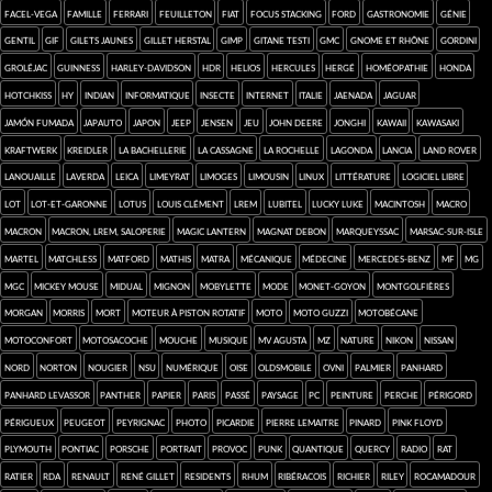
Facel-Vega
famille
Ferrari
feuilleton
FIAT
focus stacking
Ford
Gastronomie
génie
gentil
gif
Gilets jaunes
Gillet Herstal
GIMP
Gitane Testi
GMC
Gnome et Rhône
Gordini
Groléjac
Guinness
Harley-Davidson
HDR
Helios
Hercules
Hergé
homéopathie
Honda
Hotchkiss
HY
Indian
informatique
insecte
Internet
Italie
Jaenada
Jaguar
jamón fumada
Japauto
Japon
Jeep
Jensen
jeu
John Deere
Jonghi
kawaii
Kawasaki
Kraftwerk
Kreidler
la Bachellerie
la Cassagne
La Rochelle
Lagonda
Lancia
Land Rover
Lanouaille
Laverda
Leica
Limeyrat
Limoges
Limousin
Linux
Littérature
logiciel libre
Lot
Lot-et-Garonne
Lotus
Louis Clément
LREM
Lubitel
Lucky Luke
Macintosh
macro
Macron
Macron, LREM, saloperie
Magic Lantern
Magnat Debon
Marqueyssac
Marsac-sur-Isle
Martel
Matchless
Matford
Mathis
Matra
mécanique
médecine
Mercedes-Benz
MF
MG
MGC
Mickey Mouse
Midual
mignon
Mobylette
mode
Monet-Goyon
montgolfières
Morgan
Morris
mort
moteur à piston rotatif
moto
Moto Guzzi
Motobécane
Motoconfort
Motosacoche
mouche
musique
MV Agusta
MZ
nature
Nikon
Nissan
Nord
Norton
Nougier
NSU
numérique
Oise
Oldsmobile
ovni
Palmier
Panhard
Panhard Levassor
Panther
papier
Paris
passé
paysage
PC
Peinture
Perche
Périgord
Périgueux
Peugeot
Peyrignac
photo
Picardie
Pierre Lemaitre
pinard
Pink Floyd
Plymouth
Pontiac
Porsche
portrait
provoc
punk
quantique
Quercy
radio
rat
Ratier
RDA
Renault
René Gillet
Residents
rhum
ribéracois
Richier
Riley
Rocamadour