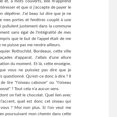
e et, à mots couverts, elle m'apprend
téresser et que si j'accepte de payer le
n dépêtrer. J'ai beau lui dire que je ne
e mes portes et fenêtres couplé à une
qui pullulent justement dans la commune
ent sans égal de l'intégralité de mes
compris que le but de l'appel était de me
 ne puisse pas me rendre ailleurs.
uier Rothschild. Bordeaux, cette ville
çades d'apparat. J'allais d'une allure
ation du moment. Et là, cette enseigne.
 que vous ne puissiez pas dire que je
uis questionné. Qu'est-ce donc à dire ? Il
e lire "l'oiseau cabosse" ou "l'oiseau
ossé" ? Tout cela n'a aucun sens.
dont on fait le chocolat. Quel lien avec
l'accent, quel est donc cet oiseau qui
 vous ? Moi non plus. Si l'on veut me
é en poursuivant mon chemin dans cette