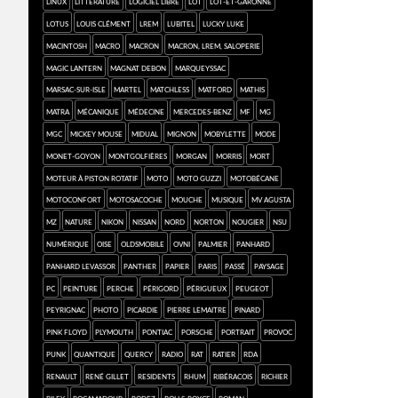
Linux
Littérature
logiciel libre
Lot
Lot-et-Garonne
Lotus
Louis Clément
LREM
Lubitel
Lucky Luke
Macintosh
macro
Macron
Macron, LREM, saloperie
Magic Lantern
Magnat Debon
Marqueyssac
Marsac-sur-Isle
Martel
Matchless
Matford
Mathis
Matra
mécanique
médecine
Mercedes-Benz
MF
MG
MGC
Mickey Mouse
Midual
mignon
Mobylette
mode
Monet-Goyon
montgolfières
Morgan
Morris
mort
moteur à piston rotatif
moto
Moto Guzzi
Motobécane
Motoconfort
Motosacoche
mouche
musique
MV Agusta
MZ
nature
Nikon
Nissan
Nord
Norton
Nougier
NSU
numérique
Oise
Oldsmobile
ovni
Palmier
Panhard
Panhard Levassor
Panther
papier
Paris
passé
paysage
PC
Peinture
Perche
Périgord
Périgueux
Peugeot
Peyrignac
photo
Picardie
Pierre Lemaitre
pinard
Pink Floyd
Plymouth
Pontiac
Porsche
portrait
provoc
punk
quantique
Quercy
radio
rat
Ratier
RDA
Renault
René Gillet
Residents
rhum
ribéracois
Richier