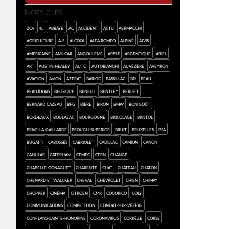
MOTS-CLÉS
2cv
4L
abbaye
AC
accident
Actu
Aermacchi
agriculture
AJS
alcool
Alfa Romeo
Alpine
Alvis
américaine
Amilcar
Angoulême
Apple
argentique
Ariel
art
Austin-Healey
auto
Autobianchi
Auvézère
Aveyron
aviation
avion
Azerat
Barigo
Bassillac
BD
beau
Beaujolais
Belgique
Benelli
Bentley
Berliet
Bernard Cazeau
BFG
bière
Biron
BMW
bon goût
Bordeaux
Boulazac
Bourgogne
bricolage
Bristol
Brive-la-Gaillarde
Brough-Superior
bruit
Bruxelles
BSA
Bugatti
Cabossés
cabriolet
Cadillac
camion
Canon
canular
Caterham
CEMEC
Cern
Changé
Chapelle-Gonaguet
Charente
chat
château
chaton
Chenard et Walcker
cheval
Chevrolet
chien
Chimay
chopper
cinéma
Citroën
CMR
cocorico
Coly
communications
competition
Condat-sur-Vézère
Conflans-sainte-Honorine
coronavirus
Corrèze
Corse