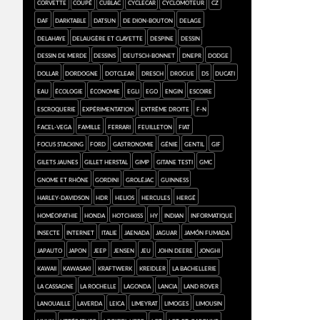
Corvette
coupé
Cublac
cyclecar
cyclomoteur
CZ
Daf
darktable
Datsun
de Dion-Bouton
Delage
Delahaye
Delaugère et Clayette
Despine
dessin
dessin de merde
dessins
Deutsch-Bonnet
Dnepr
Dodge
Dollar
Dordogne
dotclear
Dresch
drogue
DS
Ducati
eau
écologie
économie
Egli
Ego
engin
Escoire
escroquerie
expérimentation
extrême droite
F-N
Facel-Vega
famille
Ferrari
feuilleton
FIAT
focus stacking
Ford
Gastronomie
génie
gentil
gif
Gilets jaunes
Gillet Herstal
GIMP
Gitane Testi
GMC
Gnome et Rhône
Gordini
Groléjac
Guinness
Harley-Davidson
HDR
Helios
Hercules
Hergé
homéopathie
Honda
Hotchkiss
HY
Indian
informatique
insecte
Internet
Italie
Jaenada
Jaguar
jamón fumada
Japauto
Japon
Jeep
Jensen
jeu
John Deere
Jonghi
kawaii
Kawasaki
Kraftwerk
Kreidler
la Bachellerie
la Cassagne
La Rochelle
Lagonda
Lancia
Land Rover
Lanouaille
Laverda
Leica
Limeyrat
Limoges
Limousin