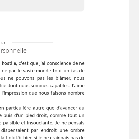
016
rsonnelle
c'est que j'ai conscience de ne
 hostile,
e de par le vaste monde tout un tas de
ous ne pouvons pas les blâmer, nous
athie dont nous sommes capables. J'aime
ne l'impression que nous faisons nombre
on particulière autre que d'avancer au
e puis d'un pied droit, comme tout un
 paisible et insouciante. Je ne pensais
s dispensaient par endroit une ombre
it plutôt bien si je ne craignais pas de