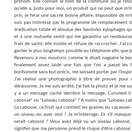
prénom. Elle connaît le nom de la commune où je résid
qu'elle a, juste pour moi, un produit qui ne peut que m'in
prix, je ferai une sacrée bonne affaire. Impossible de m'e
suis pas intéressé par le programme de remplacement d
éradication totale et absolue des bestioles xylophages 
et à une mutuelle santé qui me garantira un remboursem
frais de santé, elle insiste et refuse de raccrocher. J'ai 
garder le plus longtemps possible au téléphone afin que je
Revenons à nos moutons comme le disait naguère le banq
finalement assez laide une fois que l'on a passé les fa
bonhomme sans but précis, me laissant porter par l'inspir
J'ai réalisé une photographie à titre de preuve pour
déraisonne. Je me suis arrêté, j'ai fait la photo et je me s
y a un message caché derrière le message. Convient-il d
cabossé" ou "Loiseau cabosse" ? A moins que "Loiseau cab
La cabosse, ce fruit qui contient les graines du cacaoyer 
un oiseau ou avec moi ? Je m'interroge. Et s'il manque 
serait cabossé ? Vous avez déjà vu un oiseau cabossé,
signifier que ma personne prend le risque d'être caboss