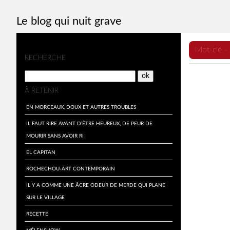
Le blog qui nuit grave
Mot-clé -
M
RECHERCHE
e
n
À RETENIR
u
En morceaux, doux et autres troubles
Il faut rire avant d’être heureux, de peur de
mourir sans avoir ri
El Capitan
Rochechou-art contemporain
Il y a comme une âcre odeur de merde qui plane
sur le village
Recette
Mélenshow