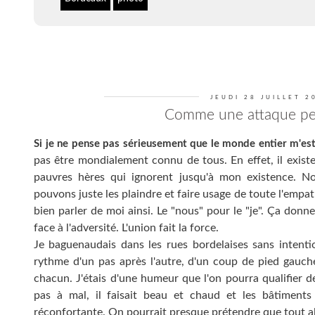
JEUDI 28 JUILLET 2
Comme une attaque pe
Si je ne pense pas sérieusement que le monde entier m'est
pas être mondialement connu de tous. En effet, il exist
pauvres hères qui ignorent jusqu'à mon existence. N
pouvons juste les plaindre et faire usage de toute l'emp
bien parler de moi ainsi. Le "nous" pour le "je". Ça don
face à l'adversité. L'union fait la force.
Je baguenaudais dans les rues bordelaises sans intenti
rythme d'un pas après l'autre, d'un coup de pied gauch
chacun. J'étais d'une humeur que l'on pourra qualifier de
pas à mal, il faisait beau et chaud et les bâtiment
réconfortante. On pourrait presque prétendre que tout alla