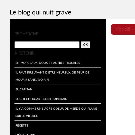
Le blog qui nuit grave
Mot-clé -
M
RECHERCHE
e
n
À RETENIR
u
En morceaux, doux et autres troubles
Il faut rire avant d’être heureux, de peur de
mourir sans avoir ri
El Capitan
Rochechou-art contemporain
Il y a comme une âcre odeur de merde qui plane
sur le village
Recette
Mélenshow