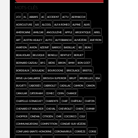
MOTS-CLÉS
2cv
4L
abbaye
AC
accident
Actu
Aermacchi
agriculture
AJS
alcool
Alfa Romeo
Alpine
Alvis
américaine
Amilcar
Angoulême
Apple
argentique
Ariel
art
Austin-Healey
auto
Autobianchi
Auvézère
Aveyron
aviation
avion
Azerat
Barigo
Bassillac
BD
beau
Beaujolais
Belgique
Benelli
Bentley
Berliet
Bernard Cazeau
BFG
bière
Biron
BMW
bon goût
Bordeaux
Boulazac
Bourgogne
bricolage
Bristol
Brive-la-Gaillarde
Brough-Superior
bruit
Bruxelles
BSA
Bugatti
Cabossés
cabriolet
Cadillac
camion
Canon
canular
Caterham
CEMEC
Cern
Changé
Chapelle-Gonaguet
Charente
chat
château
chaton
Chenard et Walcker
cheval
Chevrolet
chien
Chimay
chopper
cinéma
Citroën
CMR
cocorico
Coly
communications
competition
Condat-sur-Vézère
Conflans-sainte-Honorine
coronavirus
Corrèze
Corse