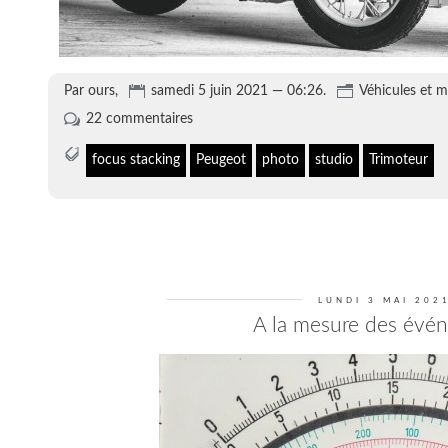
Par ours,
samedi 5 juin 2021 — 06:26.
Véhicules et 
22 commentaires
focus stacking
Peugeot
photo
studio
Trimoteur
LUNDI 3 MAI 202
A la mesure des évé