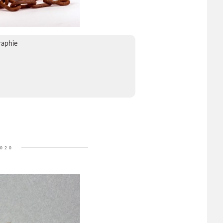
raphie
2020
é