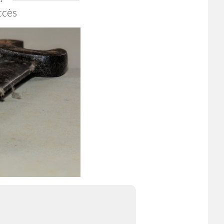
21
ccès