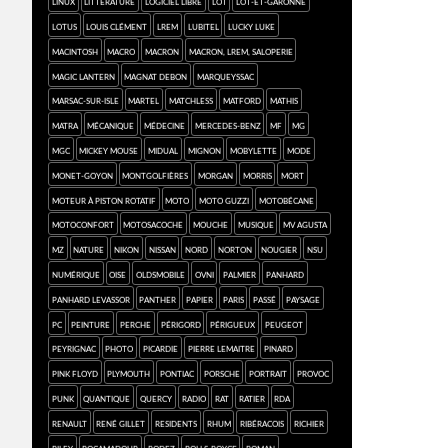
Linux
Littérature
logiciel libre
Lot
Lot-et-Garonne
Lotus
Louis Clément
LREM
Lubitel
Lucky Luke
Macintosh
macro
Macron
Macron, LREM, saloperie
Magic Lantern
Magnat Debon
Marqueyssac
Marsac-sur-Isle
Martel
Matchless
Matford
Mathis
Matra
mécanique
médecine
Mercedes-Benz
MF
MG
MGC
Mickey Mouse
Midual
mignon
Mobylette
mode
Monet-Goyon
montgolfières
Morgan
Morris
mort
moteur à piston rotatif
moto
Moto Guzzi
Motobécane
Motoconfort
Motosacoche
mouche
musique
MV Agusta
MZ
nature
Nikon
Nissan
Nord
Norton
Nougier
NSU
numérique
Oise
Oldsmobile
ovni
Palmier
Panhard
Panhard Levassor
Panther
papier
Paris
passé
paysage
PC
Peinture
Perche
Périgord
Périgueux
Peugeot
Peyrignac
photo
Picardie
Pierre Lemaitre
pinard
Pink Floyd
Plymouth
Pontiac
Porsche
portrait
provoc
punk
quantique
Quercy
radio
rat
Ratier
RDA
Renault
René Gillet
Residents
rhum
ribéracois
Richier