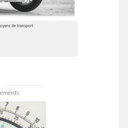
moyens de transport
1
nements