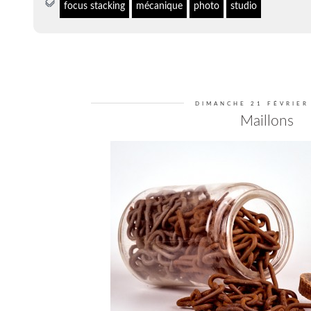
focus stacking
mécanique
photo
studio
DIMANCHE 21 FÉVRIER
Maillons