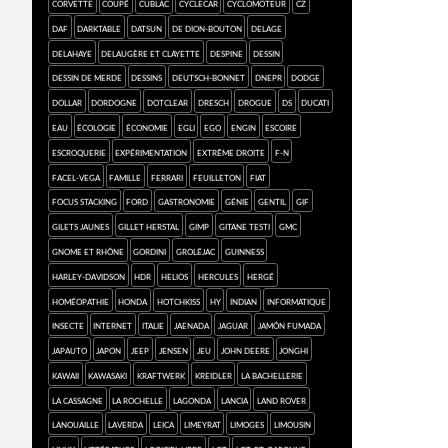
Corvette
coupé
Cublac
cyclecar
cyclomoteur
CZ
Daf
darktable
Datsun
de Dion-Bouton
Delage
Delahaye
Delaugère et Clayette
Despine
dessin
dessin de merde
dessins
Deutsch-Bonnet
Dnepr
Dodge
Dollar
Dordogne
dotclear
Dresch
drogue
DS
Ducati
eau
écologie
économie
Egli
Ego
engin
Escoire
escroquerie
expérimentation
extrême droite
F-N
Facel-Vega
famille
Ferrari
feuilleton
FIAT
focus stacking
Ford
Gastronomie
génie
gentil
gif
Gilets jaunes
Gillet Herstal
GIMP
Gitane Testi
GMC
Gnome et Rhône
Gordini
Groléjac
Guinness
Harley-Davidson
HDR
Helios
Hercules
Hergé
homéopathie
Honda
Hotchkiss
HY
Indian
informatique
insecte
Internet
Italie
Jaenada
Jaguar
jamón fumada
Japauto
Japon
Jeep
Jensen
jeu
John Deere
Jonghi
kawaii
Kawasaki
Kraftwerk
Kreidler
la Bachellerie
la Cassagne
La Rochelle
Lagonda
Lancia
Land Rover
Lanouaille
Laverda
Leica
Limeyrat
Limoges
Limousin