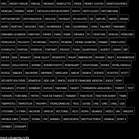
MGC
Mickey Mouse
Midual
mignon
Mobylette
mode
Monet-Goyon
montgolfières
Morgan
Morris
mort
moteur à piston rotatif
moto
Moto Guzzi
Motobécane
Motoconfort
Motosacoche
mouche
musique
MV Agusta
MZ
nature
Nikon
Nissan
Nord
Norton
Nougier
NSU
numérique
Oise
Oldsmobile
ovni
Palmier
Panhard
Panhard Levassor
Panther
papier
Paris
passé
paysage
PC
Peinture
Perche
Périgord
Périgueux
Peugeot
Peyrignac
photo
Picardie
Pierre Lemaitre
pinard
Pink Floyd
Plymouth
Pontiac
Porsche
portrait
provoc
punk
quantique
Quercy
radio
rat
Ratier
RDA
Renault
René Gillet
Residents
rhum
ribéracois
Richier
Riley
Rocamadour
Rodez
Rolls-Royce
roman
roman photo
Rosengart
Rouffignac
Rover
Royal Enfield
Rudge
Sablier
saloperie
Samyang
Sanglas®
Sarlat
SAVIEM
science
scooter
Scott
sécurité routière
sénateur
side-car
SIMCA
Société Française Vierzon
Solex
SONY
Soulages
studio
Sunbeam
Suzuki
Takumar
Talbot
Terrasson-Lavilledieu
Terrot
test
Thenon
Thiéfaine
Tintin
Tour de France
Trabant
tracteur
Traction Avant
Train
trappistes
Trimoteur
Triumph
tronçonneuse
truc
Ulysse
une
Unic
Ural
USA
utilitaire
V-Twin
vacherie
vapeur
vectoriel
Vélo
Vespa
vidange
vidéo
vin
Vincent
Vintage Days
Volvo
Voxan
VW
wankel
web design
Westvleteren
Yamaha
Zenit E
zombies
Zündapp
Tous les mots-clés