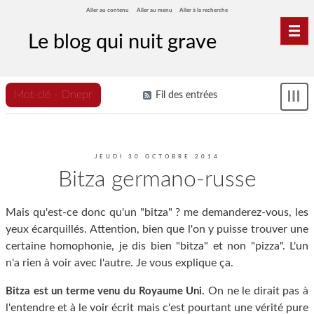
Aller au contenu
Aller au menu
Aller à la recherche
Nav
Le blog qui nuit grave
Mot-clé - Dnepr
Fil des entrées
Sh
me
JEUDI 30 OCTOBRE 2014
Bitza germano-russe
Mais qu'est-ce donc qu'un "bitza" ? me demanderez-vous, les
yeux écarquillés. Attention, bien que l'on y puisse trouver une
certaine homophonie, je dis bien "bitza" et non "pizza". L'un
n'a rien à voir avec l'autre. Je vous explique ça.
On ne le dirait pas à
Bitza est un terme venu du Royaume Uni.
l'entendre et à le voir écrit mais c'est pourtant une vérité pure