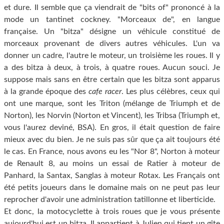
et dure. Il semble que ça viendrait de "bits of" prononcé à la
mode un tantinet cockney. "Morceaux de", en langue
française. Un "bitza" désigne un véhicule constitué de
morceaux provenant de divers autres véhicules. L'un va
donner un cadre, l'autre le moteur, un troisième les roues. Il y
a des bitza à deux, à trois, à quatre roues. Aucun souci. Je
suppose mais sans en être certain que les bitza sont apparus
à la grande époque des
cafe racer
. Les plus célèbres, ceux qui
ont une marque, sont les Triton (mélange de Triumph et de
Norton), les Norvin (Norton et Vincent), les Tribsa (Triumph et,
vous l'aurez deviné, BSA). En gros, il était question de faire
mieux avec du bien. Je ne suis pas sûr que ça ait toujours été
le cas. En France, nous avons eu les "Nor 8", Norton à moteur
de Renault 8, au moins un essai de Ratier à moteur de
Panhard, la Santax, Sanglas à moteur Rotax. Les Français ont
été petits joueurs dans le domaine mais on ne peut pas leur
reprocher d'avoir une administration tatillonne et liberticide.
Et donc, la motocyclette à trois roues que je vous présente
aujourd'hui est un bitza. Il appartient à Julien qui tient un gîte