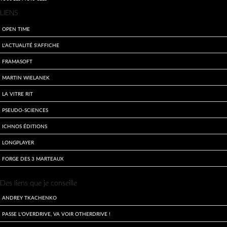
Menu
LIENS
extra
Open Time
L'actualité s'affiche
Framasoft
Martin Wielanek
La Vitre Rit
Pseudo-sciences
Ichnos Éditions
LongPlayer
Forge des 3 Marteaux
Des liens que je conseille
Andrey Tkachenko
Passe l'overdrive, va voir otherdrive !