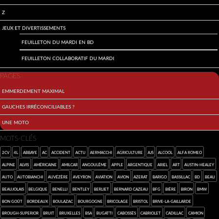
Z
Jeux et divertissements
Feuilleton du mardi en BD
Feuilleton collaboratif du mardi
PAGES
Emmerdement maximal
Gauches irréconciliables ?
Une moto
MOTS-CLÉS
2cv
4L
abbaye
AC
accident
Actu
Aermacchi
agriculture
AJS
alcool
Alfa Romeo
Alpine
Alvis
américaine
Amilcar
Angoulême
Apple
argentique
Ariel
art
Austin-Healey
auto
Autobianchi
Auvézère
Aveyron
aviation
avion
Azerat
Barigo
Bassillac
BD
beau
Beaujolais
Belgique
Benelli
Bentley
Berliet
Bernard Cazeau
BFG
bière
Biron
BMW
bon goût
Bordeaux
Boulazac
Bourgogne
bricolage
Bristol
Brive-la-Gaillarde
Brough-Superior
bruit
Bruxelles
BSA
Bugatti
Cabossés
cabriolet
Cadillac
camion