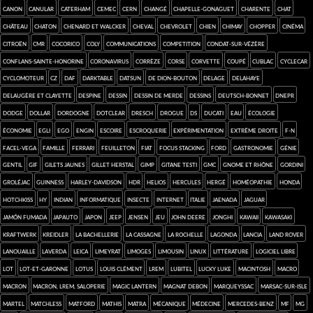
Canon
canular
Caterham
CEMEC
Cern
Changé
Chapelle-Gonaguet
Charente
chat
château
chaton
Chenard et Walcker
cheval
Chevrolet
chien
Chimay
chopper
cinéma
Citroën
CMR
cocorico
Coly
communications
competition
Condat-sur-Vézère
Conflans-sainte-Honorine
coronavirus
Corrèze
Corse
Corvette
coupé
Cublac
cyclecar
cyclomoteur
CZ
Daf
darktable
Datsun
de Dion-Bouton
Delage
Delahaye
Delaugère et Clayette
Despine
dessin
dessin de merde
dessins
Deutsch-Bonnet
Dnepr
Dodge
Dollar
Dordogne
dotclear
Dresch
drogue
DS
Ducati
eau
écologie
économie
Egli
Ego
engin
Escoire
escroquerie
expérimentation
extrême droite
F-N
Facel-Vega
famille
Ferrari
feuilleton
FIAT
focus stacking
Ford
Gastronomie
génie
gentil
gif
Gilets jaunes
Gillet Herstal
GIMP
Gitane Testi
GMC
Gnome et Rhône
Gordini
Groléjac
Guinness
Harley-Davidson
HDR
Helios
Hercules
Hergé
homéopathie
Honda
Hotchkiss
HY
Indian
informatique
insecte
Internet
Italie
Jaenada
Jaguar
jamón fumada
Japauto
Japon
Jeep
Jensen
jeu
John Deere
Jonghi
kawaii
Kawasaki
Kraftwerk
Kreidler
la Bachellerie
la Cassagne
La Rochelle
Lagonda
Lancia
Land Rover
Lanouaille
Laverda
Leica
Limeyrat
Limoges
Limousin
Linux
Littérature
logiciel libre
Lot
Lot-et-Garonne
Lotus
Louis Clément
LREM
Lubitel
Lucky Luke
Macintosh
macro
Macron
Macron, LREM, saloperie
Magic Lantern
Magnat Debon
Marqueyssac
Marsac-sur-Isle
Martel
Matchless
Matford
Mathis
Matra
mécanique
médecine
Mercedes-Benz
MF
MG