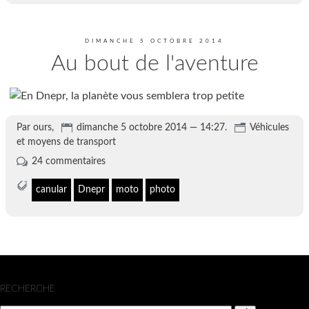
DIMANCHE 5 OCTOBRE 2014
Au bout de l'aventure
Par ours,
dimanche 5 octobre 2014 — 14:27.
Véhicules
et moyens de transport
24 commentaires
canular
Dnepr
moto
photo
Menu
RECHERCHE