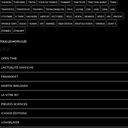
Thenon
Thiéfaine
Tintin
Tour de France
Trabant
tracteur
Traction Avant
Train
trappistes
Trimoteur
Triumph
tronçonneuse
truc
Ulysse
une
Unic
Ural
USA
utilitaire
V-Twin
vacherie
vapeur
vectoriel
Vélo
Vespa
vidange
vidéo
vin
Vincent
Vintage Days
Volvo
Voxan
VW
wankel
web design
Westvleteren
Yamaha
Zenit E
zombies
Zündapp
Tous les mots-clés
Menu
LIENS
extra
Open Time
L'actualité s'affiche
Framasoft
Martin Wielanek
La Vitre Rit
Pseudo-sciences
Ichnos Éditions
LongPlayer