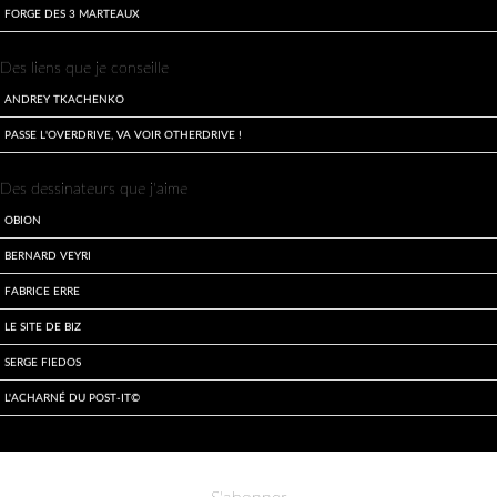
Forge des 3 Marteaux
Des liens que je conseille
Andrey Tkachenko
Passe l'overdrive, va voir otherdrive !
Des dessinateurs que j'aime
Obion
Bernard Veyri
Fabrice Erre
Le site de Biz
Serge Fiedos
L'acharné du Post-It©
Informations