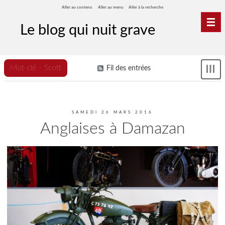
Aller au contenu
Aller au menu
Aller à la recherche
Nav
Le blog qui nuit grave
Mot-clé - Scott
Fil des entrées
Sh
me
SAMEDI 26 MARS 2016
Anglaises à Damazan