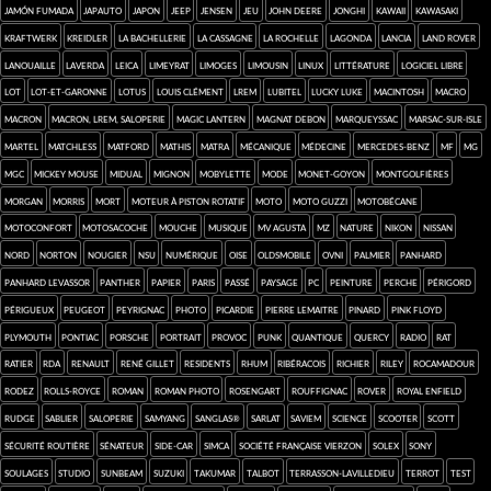
jamón fumada
Japauto
Japon
Jeep
Jensen
jeu
John Deere
Jonghi
kawaii
Kawasaki
Kraftwerk
Kreidler
la Bachellerie
la Cassagne
La Rochelle
Lagonda
Lancia
Land Rover
Lanouaille
Laverda
Leica
Limeyrat
Limoges
Limousin
Linux
Littérature
logiciel libre
Lot
Lot-et-Garonne
Lotus
Louis Clément
LREM
Lubitel
Lucky Luke
Macintosh
macro
Macron
Macron, LREM, saloperie
Magic Lantern
Magnat Debon
Marqueyssac
Marsac-sur-Isle
Martel
Matchless
Matford
Mathis
Matra
mécanique
médecine
Mercedes-Benz
MF
MG
MGC
Mickey Mouse
Midual
mignon
Mobylette
mode
Monet-Goyon
montgolfières
Morgan
Morris
mort
moteur à piston rotatif
moto
Moto Guzzi
Motobécane
Motoconfort
Motosacoche
mouche
musique
MV Agusta
MZ
nature
Nikon
Nissan
Nord
Norton
Nougier
NSU
numérique
Oise
Oldsmobile
ovni
Palmier
Panhard
Panhard Levassor
Panther
papier
Paris
passé
paysage
PC
Peinture
Perche
Périgord
Périgueux
Peugeot
Peyrignac
photo
Picardie
Pierre Lemaitre
pinard
Pink Floyd
Plymouth
Pontiac
Porsche
portrait
provoc
punk
quantique
Quercy
radio
rat
Ratier
RDA
Renault
René Gillet
Residents
rhum
ribéracois
Richier
Riley
Rocamadour
Rodez
Rolls-Royce
roman
roman photo
Rosengart
Rouffignac
Rover
Royal Enfield
Rudge
Sablier
saloperie
Samyang
Sanglas®
Sarlat
SAVIEM
science
scooter
Scott
sécurité routière
sénateur
side-car
SIMCA
Société Française Vierzon
Solex
SONY
Soulages
studio
Sunbeam
Suzuki
Takumar
Talbot
Terrasson-Lavilledieu
Terrot
test