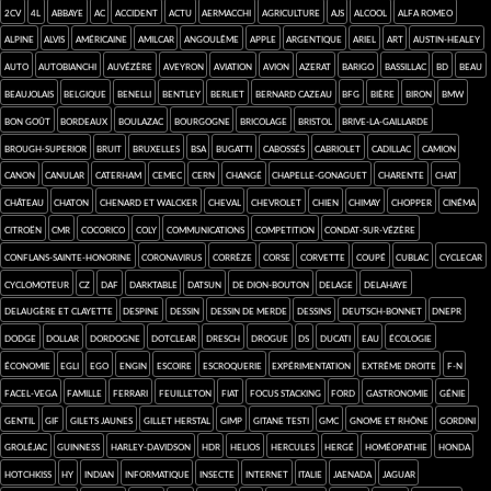
2cv
4L
abbaye
AC
accident
Actu
Aermacchi
agriculture
AJS
alcool
Alfa Romeo
Alpine
Alvis
américaine
Amilcar
Angoulême
Apple
argentique
Ariel
art
Austin-Healey
auto
Autobianchi
Auvézère
Aveyron
aviation
avion
Azerat
Barigo
Bassillac
BD
beau
Beaujolais
Belgique
Benelli
Bentley
Berliet
Bernard Cazeau
BFG
bière
Biron
BMW
bon goût
Bordeaux
Boulazac
Bourgogne
bricolage
Bristol
Brive-la-Gaillarde
Brough-Superior
bruit
Bruxelles
BSA
Bugatti
Cabossés
cabriolet
Cadillac
camion
Canon
canular
Caterham
CEMEC
Cern
Changé
Chapelle-Gonaguet
Charente
chat
château
chaton
Chenard et Walcker
cheval
Chevrolet
chien
Chimay
chopper
cinéma
Citroën
CMR
cocorico
Coly
communications
competition
Condat-sur-Vézère
Conflans-sainte-Honorine
coronavirus
Corrèze
Corse
Corvette
coupé
Cublac
cyclecar
cyclomoteur
CZ
Daf
darktable
Datsun
de Dion-Bouton
Delage
Delahaye
Delaugère et Clayette
Despine
dessin
dessin de merde
dessins
Deutsch-Bonnet
Dnepr
Dodge
Dollar
Dordogne
dotclear
Dresch
drogue
DS
Ducati
eau
écologie
économie
Egli
Ego
engin
Escoire
escroquerie
expérimentation
extrême droite
F-N
Facel-Vega
famille
Ferrari
feuilleton
FIAT
focus stacking
Ford
Gastronomie
génie
gentil
gif
Gilets jaunes
Gillet Herstal
GIMP
Gitane Testi
GMC
Gnome et Rhône
Gordini
Groléjac
Guinness
Harley-Davidson
HDR
Helios
Hercules
Hergé
homéopathie
Honda
Hotchkiss
HY
Indian
informatique
insecte
Internet
Italie
Jaenada
Jaguar