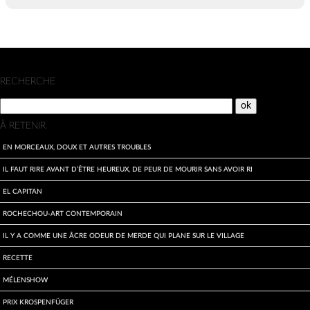
Menu
RECHERCHE
À RETENIR
En morceaux, doux et autres troubles
Il faut rire avant d’être heureux, de peur de mourir sans avoir ri
El Capitan
Rochechou-art contemporain
Il y a comme une âcre odeur de merde qui plane sur le village
Recette
Mélenshow
Prix Krospenfüger