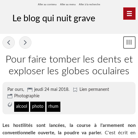
Aller au contenu
Aller au menu
Aller à la recherche
Nav
Le blog qui nuit grave
-
Sh
me
Pour faire tomber les dents et
exploser les globes oculaires
Par ours,
jeudi 24 mai 2018
.
Lien permanent
Photographie
alcool
photo
rhum
Les hostilités sont lancées, la course à l'armement non
C'est écrit en
conventionnelle ouverte, la poudre va parler.