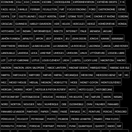
économie
Egli
Ego
engin
Escoire
escroquerie
expérimentation
extrême droite
F-N
Facel-Vega
famille
Ferrari
feuilleton
FIAT
focus stacking
Ford
Gastronomie
génie
gentil
gif
Gilets jaunes
Gillet Herstal
GIMP
Gitane Testi
GMC
Gnome et Rhône
Gordini
Groléjac
Guinness
Harley-Davidson
HDR
Helios
Hercules
Hergé
homéopathie
Honda
Hotchkiss
HY
Indian
informatique
insecte
Internet
Italie
Jaenada
Jaguar
jamón fumada
Japauto
Japon
Jeep
Jensen
jeu
John Deere
Jonghi
kawaii
Kawasaki
Kraftwerk
Kreidler
la Bachellerie
la Cassagne
La Rochelle
Lagonda
Lancia
Land Rover
Lanouaille
Laverda
Leica
Limeyrat
Limoges
Limousin
Linux
Littérature
logiciel libre
Lot
Lot-et-Garonne
Lotus
Louis Clément
LREM
Lubitel
Lucky Luke
Macintosh
macro
Macron
Macron, LREM, saloperie
Magic Lantern
Magnat Debon
Marqueyssac
Marsac-sur-Isle
Martel
Matchless
Matford
Mathis
Matra
mécanique
médecine
Mercedes-Benz
MF
MG
MGC
Mickey Mouse
Midual
mignon
Mobylette
mode
Monet-Goyon
montgolfières
Morgan
Morris
mort
moteur à piston rotatif
moto
Moto Guzzi
Motobécane
Motoconfort
Motosacoche
mouche
musique
MV Agusta
MZ
nature
Nikon
Nissan
Nord
Norton
Nougier
NSU
numérique
Oise
Oldsmobile
ovni
Palmier
Panhard
Panhard Levassor
Panther
papier
Paris
passé
paysage
PC
Peinture
Perche
Périgord
Périgueux
Peugeot
Peyrignac
photo
Picardie
Pierre Lemaitre
pinard
Pink Floyd
Plymouth
Pontiac
Porsche
portrait
provoc
punk
quantique
Quercy
radio
rat