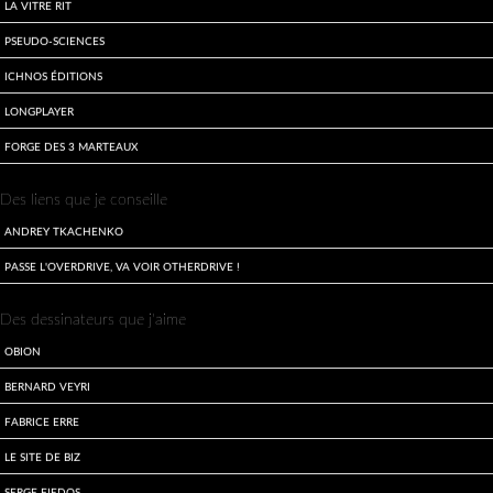
La Vitre Rit
Pseudo-sciences
Ichnos Éditions
LongPlayer
Forge des 3 Marteaux
Des liens que je conseille
Andrey Tkachenko
Passe l'overdrive, va voir otherdrive !
Des dessinateurs que j'aime
Obion
Bernard Veyri
Fabrice Erre
Le site de Biz
Serge Fiedos